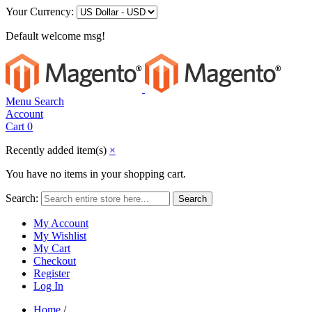
Your Currency:
Default welcome msg!
Menu
Search
Account
Cart
0
Recently added item(s)
×
You have no items in your shopping cart.
Search:
Search
My Account
My Wishlist
My Cart
Checkout
Register
Log In
Home
/